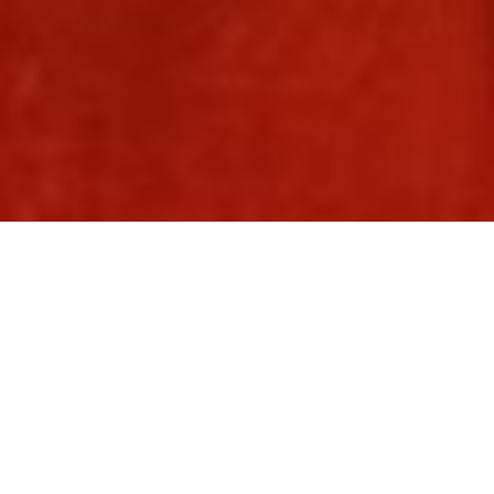
News
Du suchst einen Ausgleich zum Beruf?
Menschen
Möchtest kreativ sein, neue
kennenlernen und gemeinsam etwas auf die
Beine stellen? Dann
könnte die
Liebhabertheater-Gesellschaft Solothurn